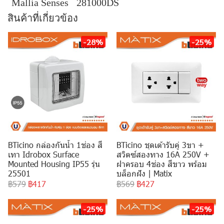
Mallia Senses
281000DS
สินค้าที่เกี่ยวข้อง
-28%
-25%
BTicino กล่องกันน้ำ 1ช่อง สี
BTicino ชุดเต้ารับคู่ 3ขา +
เทา Idrobox Surface
สวิตซ์สองทาง 16A 250V +
Mounted Housing IP55 รุ่น
ฝาครอบ 4ช่อง สีขาว พร้อม
25501
บล็อกฝัง | Matix
฿579
฿417
฿569
฿427
-25%
-25%