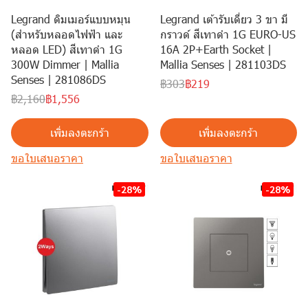
Legrand ดิมเมอร์แบบหมุน
Legrand เต้ารับเดี่ยว 3 ขา มี
(สำหรับหลอดไฟฟ้า และ
กราวด์ สีเทาดำ 1G EURO-US
หลอด LED) สีเทาดำ 1G
16A 2P+Earth Socket |
300W Dimmer | Mallia
Mallia Senses | 281103DS
Senses | 281086DS
฿303
฿219
฿2,160
฿1,556
เพิ่มลงตะกร้า
เพิ่มลงตะกร้า
ขอใบเสนอราคา
ขอใบเสนอราคา
-28%
-28%