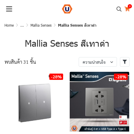
0
Home
...
Mallia Senses
Mallia Senses สีเทาดำ
Mallia Senses สีเทาดำ
พบสินค้า 31 ชิ้น
ความน่าสนใจ
-28%
-28%