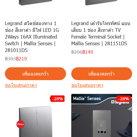
Legrand สวิตช์สองทาง 1
Legrand เต้ารับโทรทัศน์ แบบ
ช่อง สีเทาดำ มีไฟ LED 1G
เสียบ 1 ช่อง สีเทาดำ TV
2Ways 16AX Illuminated
Female Terminal Socket |
Switch | Mallia Senses |
Mallia Senses | 281151DS
281011DS
฿206
฿149
฿303
฿219
เพิ่มลงตะกร้า
เพิ่มลงตะกร้า
ขอใบเสนอราคา
ขอใบเสนอราคา
-28%
-28%