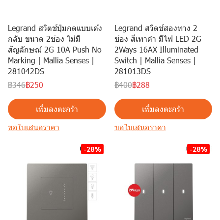
Legrand สวิตช์ปุ่มกดแบบเด้ง
Legrand สวิตช์สองทาง 2
กลับ ขนาด 2ช่อง ไม่มี
ช่อง สีเทาดำ มีไฟ LED 2G
สัญลักษณ์ 2G 10A Push No
2Ways 16AX Illuminated
Marking | Mallia Senses |
Switch | Mallia Senses |
281042DS
281013DS
฿346
฿250
฿400
฿288
เพิ่มลงตะกร้า
เพิ่มลงตะกร้า
ขอใบเสนอราคา
ขอใบเสนอราคา
-28%
-28%