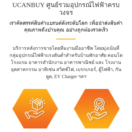
UCANBUY ศูนย์รวมอุปกรณ์ไฟฟ้าครบ
วงจร
เราคัดสรรค์สินค้าแบรนด์ดังระดับโลก เพื่อนำส่งสินค้า
คุณภาพถึงบ้านคุณ อย่างถูกต้องรวดเร็ว
บริการหลังการขายโดยทีมงานมืออาชีพ โดยมุ่งเน้นที่
กลุ่มอุปกรณ์ไฟฟ้าแรงดันต่ำสำหรับบ้านพักอาศัย คอนโด
โรงแรม อาคารสำนักงาน อาคารพาณิชย์ และ โรงงาน
อุตสาหกรรม อาทิเช่น สวิตช์ไฟ, เบรกเกอร์, ตู้ไฟฟ้า, กัน
ดูด, EV Charger ฯลฯ