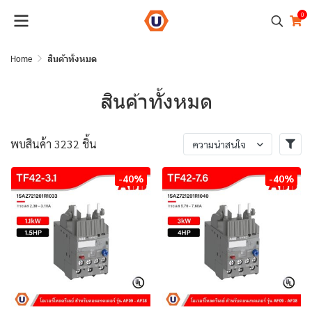
0
Home
สินค้าทั้งหมด
สินค้าทั้งหมด
พบสินค้า 3232 ชิ้น
ความน่าสนใจ
-40%
-40%