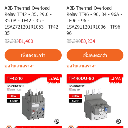
ABB Thermal Overload
ABB Thermal Overload
Relay TF42 - 35, 29.0 -
Relay TF96 - 96, 84 - 96A -
35.0A - TF42 - 35 -
TF96 - 96 -
1SAZ721201R1053 | TF42 -
1SAZ911201R1006 | TF96 -
35
96
฿2,333
฿1,400
฿5,390
฿3,234
เพิ่มลงตะกร้า
เพิ่มลงตะกร้า
ขอใบเสนอราคา
ขอใบเสนอราคา
-40%
-40%