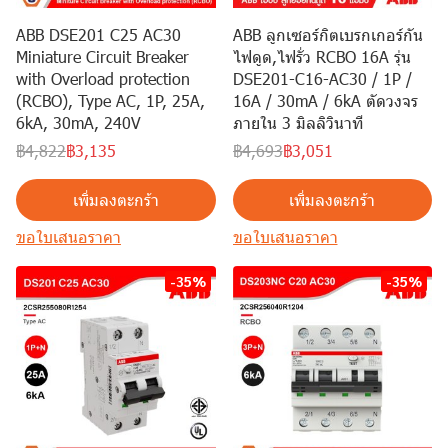
ABB DSE201 C25 AC30
ABB ลูกเซอร์กิตเบรกเกอร์กัน
Miniature Circuit Breaker
ไฟดูด,ไฟรั่ว RCBO 16A รุ่น
with Overload protection
DSE201-C16-AC30 / 1P /
(RCBO), Type AC, 1P, 25A,
16A / 30mA / 6kA ตัดวงจร
6kA, 30mA, 240V
ภายใน 3 มิลลิวินาที
฿4,822
฿3,135
฿4,693
฿3,051
เพิ่มลงตะกร้า
เพิ่มลงตะกร้า
ขอใบเสนอราคา
ขอใบเสนอราคา
-35%
-35%