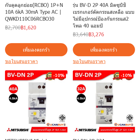
กันดูดลูกย่อย(RCBO) 1P+N
รุ่น BV-D 2P 40A มิตซูบิชิ
10A 6kA 30mA Type AC |
เบรกเกอร์ตัดกระแสเหลือ แบบ
QWKD110C06RCBO30
ไม่มีอุปกรณ์ป้องกันกระแส2
โพล 40 แอมป์
฿2,700
฿1,620
฿3,640
฿3,276
เพิ่มลงตะกร้า
เพิ่มลงตะกร้า
ขอใบเสนอราคา
ขอใบเสนอราคา
-10%
-10%