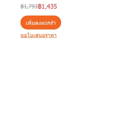
฿1,435
฿1,793
เพิ่มลงตะกร้า
ขอใบเสนอราคา