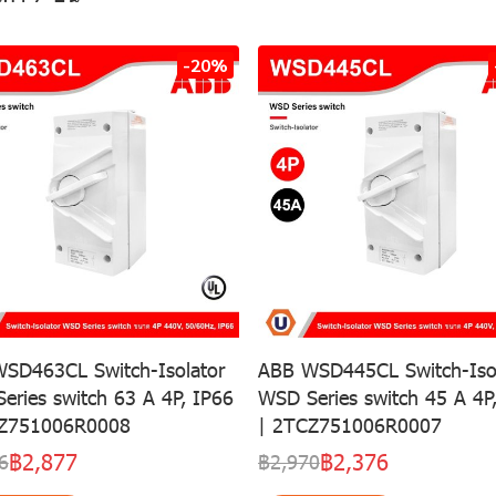
-20%
SD463CL Switch-Isolator
ABB WSD445CL Switch-Isol
eries switch 63 A 4P, IP66
WSD Series switch 45 A 4P
CZ751006R0008
| 2TCZ751006R0007
฿2,877
฿2,376
6
฿2,970