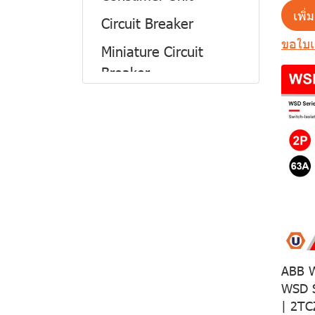
Type
Breaker
Breaker
เพิ่
Power Plug and
Circuit Breaker
Load Center
Industrial Socket
Molded Case Circuit
Fuse
ขอใบ
Miniature Circuit
Circuit Breaker
Breaker
Industrial
Safety Switch
Breaker
Enclosure Timer and
Thermal Overload
APC
Control and Signalling
Load Center
Auxiliaries
Relay
Device
Other
Molded Case Circuit
Accessories
Magnetic Contactors
Motor Starter
Breaker
Motor Starter
Smart Relay
Surge Protection
Meters
AVR and UPS
Pilot Devices
Molded Case Circuit
EV Charger
Breakers
Magnetic Contactors
ABB W
Load Center
WSD S
Motor Starter
| 2T