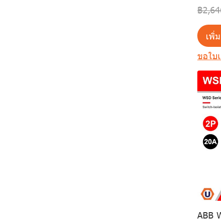
Weatherproof
฿2,64
Switched Isolater
MENNEKES
เพิ่
SOCOMEC
Power Plug and
ขอใบ
Industrial Socket
Other
Sirco
สินค้าอุตสาหกรรม
Sircover
EV CHARGER
Sirco M
Power Plug
Home Automatation
DIRIS A
Pilot Devices
Schneider EV Charger
สวิตช์-ปลั๊กไฟ
Enclosed COMO
Overload relays
ABB EV Charger
Home Automatation
โคมไฟและหลอดไฟ
DIRIS Digiware
EasyTiker
EATON EV Charger
Miluz E
UPSเครื่องสำรองไฟ
AtyS Transfer
Sirco M
AvatarOn A
Bulb
Miluz E ยกแพ็ค
Switching
ตู้ไฟฟ้าและเบรกเกอร์
MCB
AvatarOn E
Downlight
UPS
Miluz E ยกลัง
AvatarOn A สีดำ
ABB W