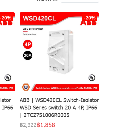
-20%
-20%
ator
ABB | WSD420CL Switch-Isolator
, IP66
WSD Series switch 20 A 4P, IP66
| 2TCZ751006R0005
฿1,858
฿2,322