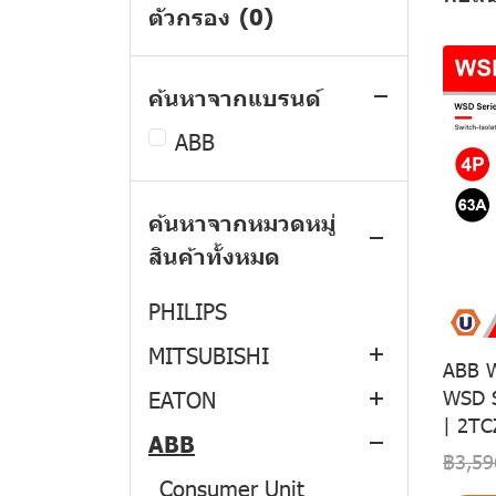
ตัวกรอง
(0)
ค้นหาจากแบรนด์
ABB
สินค้าทั้งหมด
ค้นหาจากหมวดหมู่
Schneider Electric
สินค้าทั้งหมด
BTicino
Switches and Sockets
PHILIPS
Consumer Unit
Switches and Sockets
MITSUBISHI
Load Center
Popup and Idrobox
ABB W
EATON
EV Charger
Consumer Unit Plug-In
Consumer Unit
WSD S
| 2T
Type
ABB
Safety Switch
Circuit Breaker
Circuit Breaker
฿3,59
Consumer Unit Din
Circuit Breaker
Miniature Circuit
Miniature Circuit
Consumer Unit