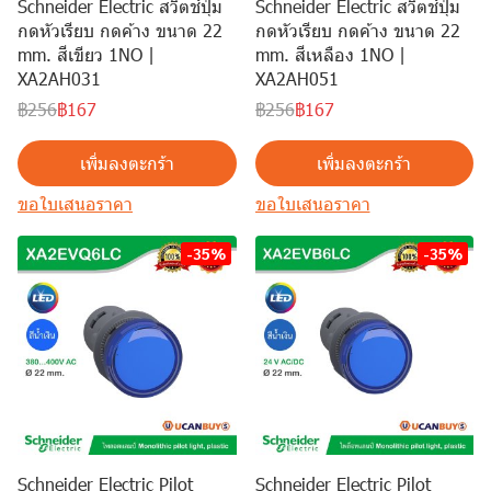
Schneider Electric สวิตช์ปุ่ม
Schneider Electric สวิตช์ปุ่ม
กดหัวเรียบ กดค้าง ขนาด 22
กดหัวเรียบ กดค้าง ขนาด 22
mm. สีเขียว 1NO |
mm. สีเหลือง 1NO |
XA2AH031
XA2AH051
฿256
฿167
฿256
฿167
เพิ่มลงตะกร้า
เพิ่มลงตะกร้า
ขอใบเสนอราคา
ขอใบเสนอราคา
-35%
-35%
Schneider Electric Pilot
Schneider Electric Pilot