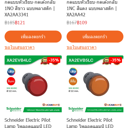
กดแบบหัวเรียบ-กดเด้งกลับ
กดแบบหัวเรียบ-กดเด้งกลับ
1NO สีขาว แบบพลาสติก |
1NC สีแดง แบบพลาสติก |
XA2AA3341
XA2AA42
฿185
฿121
฿167
฿109
เพิ่มลงตะกร้า
เพิ่มลงตะกร้า
ขอใบเสนอราคา
ขอใบเสนอราคา
-35%
-35%
Schneider Electric Pilot
Schneider Electric Pilot
Lamp ไพลอตแลมป์ LED
Lamp ไพลอตแลมป์ LED