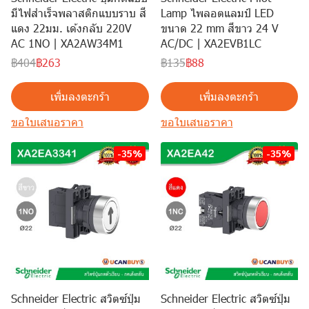
มีไฟสำเร็จพลาสติกแบบราบ สี
Lamp ไพลอตแลมป์ LED
แดง 22มม. เด้งกลับ 220V
ขนาด 22 mm สีขาว 24 V
AC 1NO | XA2AW34M1
AC/DC | XA2EVB1LC
฿404
฿263
฿135
฿88
เพิ่มลงตะกร้า
เพิ่มลงตะกร้า
ขอใบเสนอราคา
ขอใบเสนอราคา
-35%
-35%
Schneider Electric สวิตซ์ปุ่ม
Schneider Electric สวิตซ์ปุ่ม