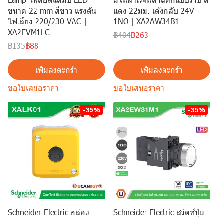
ขนาด 22 mm สีขาว แรงดัน
แดง 22มม. เด้งกลับ 24V
ไฟเลี้ยง 220/230 VAC |
1NO | XA2AW34B1
XA2EVM1LC
฿404
฿263
฿135
฿88
เพิ่มลงตะกร้า
เพิ่มลงตะกร้า
ขอใบเสนอราคา
ขอใบเสนอราคา
-35%
-35%
Schneider Electric กล่อง
Schneider Electric สวิตช์ปุ่ม