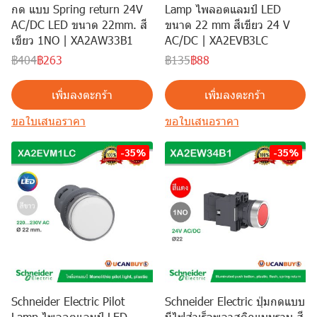
กด แบบ Spring return 24V
Lamp ไพลอตแลมป์ LED
AC/DC LED ขนาด 22mm. สี
ขนาด 22 mm สีเขียว 24 V
เขียว 1NO | XA2AW33B1
AC/DC | XA2EVB3LC
฿404
฿263
฿135
฿88
เพิ่มลงตะกร้า
เพิ่มลงตะกร้า
ขอใบเสนอราคา
ขอใบเสนอราคา
-35%
-35%
Schneider Electric Pilot
Schneider Electric ปุ่มกดแบบ
Lamp ไพลอตแลมป์ LED
มีไฟสำเร็จพลาสติกแบบราบ สี