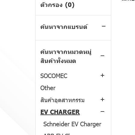
BTicino
Switches and Sockets
ตัวกรอง
(0)
PHILIPS
Consumer Unit
Switches and Sockets
ค้นหาจากแบรนด์
MITSUBISHI
Load Center
Popup and Idrobox
EATON
EV Charger
Consumer Unit Plug-In
Consumer Unit
Type
ค้นหาจากหมวดหมู่
ABB
Safety Switch
Circuit Breaker
Circuit Breaker
สินค้าทั้งหมด
Consumer Unit Din
MENNEKES
Circuit Breaker
Miniature Circuit
Miniature Circuit
Consumer Unit
Type
Breaker
Breaker
SOCOMEC
Power Plug and
Circuit Breaker
Power Plug and
Load Center
Industrial Socket
Molded Case Circuit
Fuse
Industrial Socket
Other
Miniature Circuit
Sirco
Circuit Breaker
Breaker
Industrial
Safety Switch
Breaker
สินค้าอุตสาหกรรม
Sircover
Enclosure Timer and
Thermal Overload
APC
Control and Signalling
Load Center
EV CHARGER
Sirco M
Power Plug
Auxiliaries
Relay
Device
Other
Molded Case Circuit
DIRIS A
Pilot Devices
Schneider EV Charger
Accessories
Magnetic Contactors
Motor Starter
Breaker