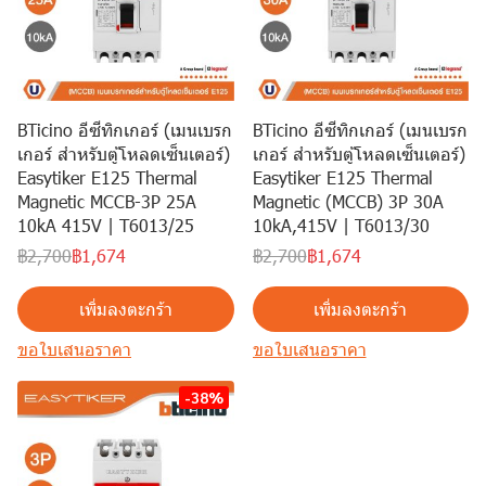
BTicino อีซีทิกเกอร์ (เมนเบรก
BTicino อีซีทิกเกอร์ (เมนเบรก
เกอร์ สำหรับตู้โหลดเซ็นเตอร์)
เกอร์ สำหรับตู้โหลดเซ็นเตอร์)
Easytiker E125 Thermal
Easytiker E125 Thermal
Magnetic MCCB-3P 25A
Magnetic (MCCB) 3P 30A
10kA 415V | T6013/25
10kA,415V | T6013/30
฿2,700
฿1,674
฿2,700
฿1,674
เพิ่มลงตะกร้า
เพิ่มลงตะกร้า
ขอใบเสนอราคา
ขอใบเสนอราคา
-38%