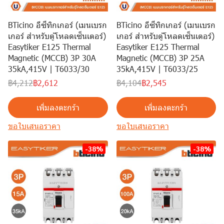
BTicino อีซีทิกเกอร์ (เมนเบรก
BTicino อีซีทิกเกอร์ (เมนเบรก
เกอร์ สำหรับตู้โหลดเซ็นเตอร์)
เกอร์ สำหรับตู้โหลดเซ็นเตอร์)
Easytiker E125 Thermal
Easytiker E125 Thermal
Magnetic (MCCB) 3P 30A
Magnetic (MCCB) 3P 25A
35kA,415V | T6033/30
35kA,415V | T6033/25
฿4,212
฿2,612
฿4,104
฿2,545
เพิ่มลงตะกร้า
เพิ่มลงตะกร้า
ขอใบเสนอราคา
ขอใบเสนอราคา
-38%
-38%