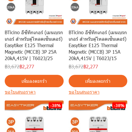
BTicino อีซีทิกเกอร์ (เมนเบรก
BTicino อีซีทิกเกอร์ (เมนเบรก
เกอร์ สำหรับตู้โหลดเซ็นเตอร์)
เกอร์ สำหรับตู้โหลดเซ็นเตอร์)
Easytiker E125 Thermal
Easytiker E125 Thermal
Magnetic (MCCB) 3P 25A
Magnetic (MCCB) 3P 15A
20kA,415V | T6023/25
20kA,415V | T6023/15
฿3,672
฿2,277
฿3,672
฿2,277
เพิ่มลงตะกร้า
เพิ่มลงตะกร้า
ขอใบเสนอราคา
ขอใบเสนอราคา
-38%
-38%