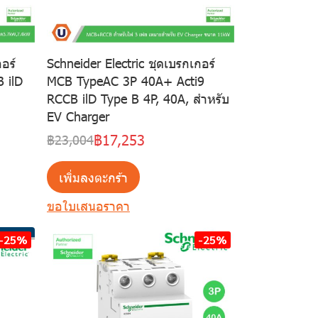
อร์
Schneider Electric ชุดเบรกเกอร์
 ilD
MCB TypeAC 3P 40A+ Acti9
RCCB ilD Type B 4P, 40A, สำหรับ
EV Charger
฿17,253
฿23,004
เพิ่มลงตะกร้า
ขอใบเสนอราคา
-25%
-25%