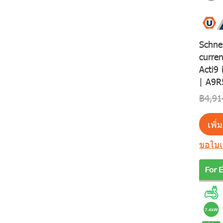
Schnei
curren
Acti9
| A9R
฿4,91
เพิ่
ขอใบ