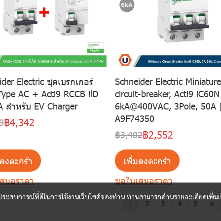
der Electric ชุดเบรกเกอร์
Schneider Electric Miniature
ype AC + Acti9 RCCB ilD
circuit-breaker, Acti9 iC60N
A สำหรับ EV Charger
6kA@400VAC, 3Pole, 50A 
A9F74350
฿4,342
9
฿2,552
฿3,402
มลงตะกร้า
เพิ่มลงตะกร้า
เสนอราคา
ขอใบเสนอราคา
และประสบการณ์ที่ดีในการใช้งานเว็บไซต์ของท่าน ท่านสามารถอ่านรายละเอียดเพิ่มเ
1
2
3
4
5
6