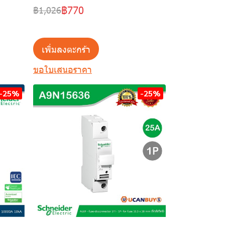
฿770
฿1,026
เพิ่มลงตะกร้า
ขอใบเสนอราคา
-25%
-25%