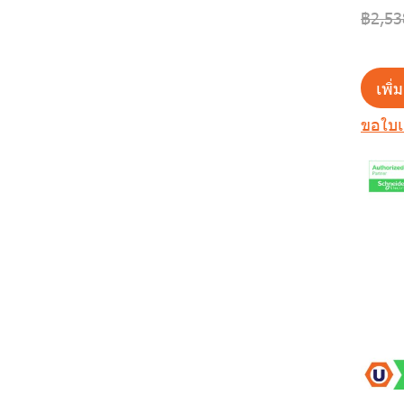
EATON
฿2,53
Isolator Switch
Pop-up
Bamboo ยกแพ็ค
Matix สีขาว
Living Now สีดำ
Mallia Senses สีขาว
Schneider
DIRIS Digiware
S-Flexi
Matix ยกแพ็ค
Living Now สีแซนด์
Mallia Senses สีดำ
Electric
เพิ่
Enclosed COMO
ConCept
Living Now สลับสี
Mallia Senses สีเทาดำ
EZS
ขอใบ
MCB Acti9
ZENcelo
Mallia Senses สี
Square D
แชมเปญ
selector switch
Easy9
Mallia Senses ยกแพ็ค
MEM series
Acti9
Mallia Senses ยกลัง
Switch-Isolator
BTicino
Contactor
ABB
BTPLUG
Breaker
Molded Case Circuit
BTDIN
Auxiliary contact block
Breakers
Residual Current
Schneider Electric