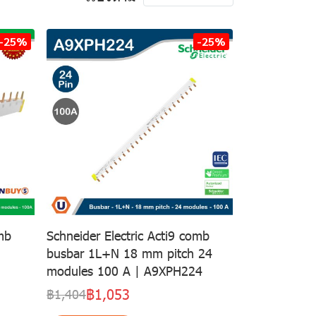
-25%
-25%
mb
Schneider Electric Acti9 comb
busbar 1L+N 18 mm pitch 24
modules 100 A | A9XPH224
฿1,053
฿1,404