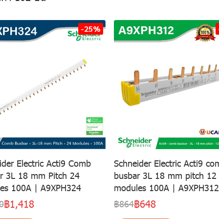
-25%
ider Electric Acti9 Comb
Schneider Electric Acti9 co
r 3L 18 mm Pitch 24
busbar 3L 18 mm pitch 12
es 100A | A9XPH324
modules 100A | A9XPH312
฿1,418
฿648
0
฿864