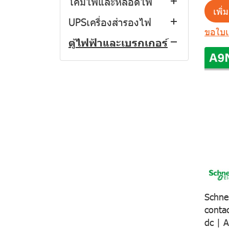
โคมไฟและหลอดไฟ
DIRIS Digiware
EasyTiker
EATON EV Charger
Miluz E
Meters
AVR and UPS
Pilot Devices
เพิ่
UPSเครื่องสำรองไฟ
AtyS Transfer
Sirco M
AvatarOn A
Bulb
Miluz E ยกแพ็ค
Molded Case Circuit
EV Charger
ขอใบ
Switching
ตู้ไฟฟ้าและเบรกเกอร์
MCB
AvatarOn E
Downlight
UPS
Miluz E ยกลัง
AvatarOn A สีดำ
Breakers
Magnetic Contactors
Fuse
Unica X
Panal Light
Surge Protection
AvatarOn A สีเทา
AvatarOn E สีทอง
Load Center
Motor Starter
Device
SIRCO
Accessories
Floodlight
AvatarOn A สีขาว
AvatarOn E สีขาว
Unica X Jet Black
Weatherproof
Consumer Unit
SIRCOVER
Nexy
HighBay
AvatarOn A สลับสี
AvatarOn E สีดำ
Unica X Stainless
Zencelo
Switched Isolater
Consumer Unit Set
Steel
Schneider Electric
Push botton
Magic Advanc
Other
AvatarOn A ยกแพ็ค
AvatarOn E ยกแพ็ค
Concept
Nexy สีไทเทเนียม
LoadCenter
BTicino
Schneider Electric
Easy9
MCCB
SMR
AvatarOn A ยกลัง
AvatarOn E ยกลัง
S-Flexi
Nexy สีกราไฟต์
LoadCenter Set
EATON
BTicino
Schneider Electric
Square D
BTPLUG
Easy9
Magnetic Contactors
Bamboo
Nexy สีขาว
Miniature Circuit
ABB
ABB
ABB
Square D DBSeT
BTDIN
Square D
BTPLUG
Square D DBSeT
Electricity Meter
Matix
Nexy ยกแพ็ค
Bamboo สีเบจ
Breaker
Schnei
Mitsubishi
Mitsubishi
BTicino
Square D
BTDIN
Square D
RCD
Living Now
Nexy ยกลัง
Bamboo สีดำ
Matix สีเงิน
conta
Mitsubishi
EATON
BTicino
dc | 
Safety Switch
Mallia Senses
Bamboo สีขาว
Matix สีดำ
Living Now สีขาว