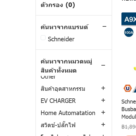
PHILIPS
Consumer Unit
Switches and Sockets
ตัวกรอง
(0)
MITSUBISHI
Load Center
Popup and Idrobox
ค้นหาจากแบรนด์
EATON
EV Charger
Consumer Unit Plug-In
Consumer Unit
Type
Schneider
ABB
Safety Switch
Circuit Breaker
Circuit Breaker
Consumer Unit Din
MENNEKES
Circuit Breaker
Miniature Circuit
Miniature Circuit
Consumer Unit
Type
ค้นหาจากหมวดหมู่
Breaker
Breaker
SOCOMEC
Power Plug and
Circuit Breaker
Power Plug and
สินค้าทั้งหมด
Load Center
Industrial Socket
Molded Case Circuit
Fuse
Industrial Socket
Other
Miniature Circuit
Sirco
Circuit Breaker
Breaker
Industrial
Safety Switch
Breaker
สินค้าอุตสาหกรรม
Sircover
Enclosure Timer and
Thermal Overload
APC
Control and Signalling
Load Center
EV CHARGER
Sirco M
Power Plug
Schne
Auxiliaries
Relay
Device
Other
Molded Case Circuit
Busba
Home Automatation
DIRIS A
Pilot Devices
Schneider EV Charger
Accessories
Magnetic Contactors
Modul
Motor Starter
Breaker
สวิตช์-ปลั๊กไฟ
Enclosed COMO
Overload relays
ABB EV Charger
Home Automatation
฿1,89
Motor Starter
Smart Relay
Surge Protection