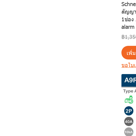
Schnei
Device (RCD)
Mitsubishi
EZC
สัญญา
RCCB
1ช่อง 
EATON
Gopact
alarm
RCBO
Schneider Electric
BTicino
CVS
฿1,35
BTicino
Schneider Electric
ABB
NSX
EASYTIKER
เพิ่
EATON
BTicino
ESZ
ขอใบ
ABB
ABB
Air Circuit Breakers
Mitsubishi
EATON
Mitsubishi