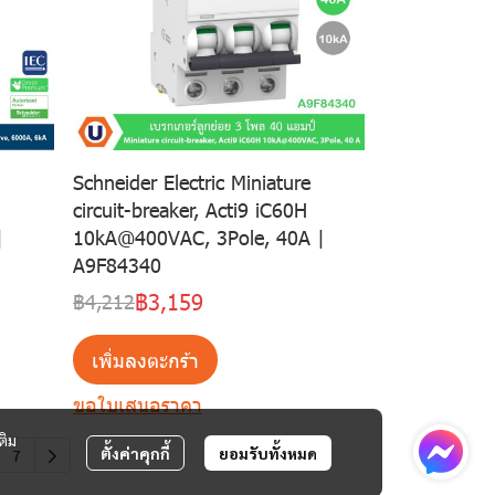
Schneider Electric Miniature
circuit-breaker, Acti9 iC60H
|
10kA@400VAC, 3Pole, 40A |
A9F84340
฿3,159
฿4,212
เพิ่มลงตะกร้า
ขอใบเสนอราคา
ติม
ตั้งค่าคุกกี้
ยอมรับทั้งหมด
7