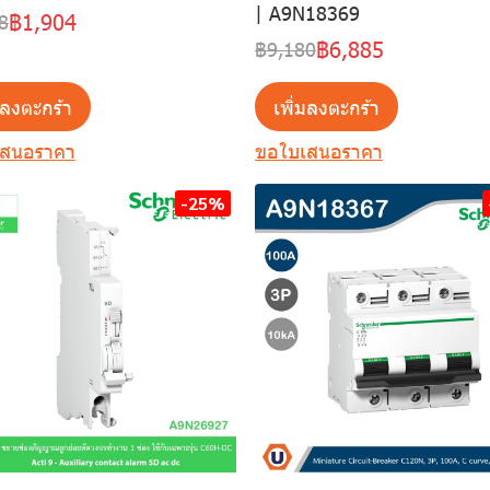
| A9N18369
฿1,904
8
฿6,885
฿9,180
มลงตะกร้า
เพิ่มลงตะกร้า
เสนอราคา
ขอใบเสนอราคา
-25%