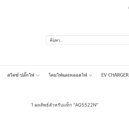
สวิตซ์-ปลั๊กไฟ
โคมไฟและหลอดไฟ
EV CHARGE
1 ผลลัพธ์สำหรับแท็ก "AG5522N"