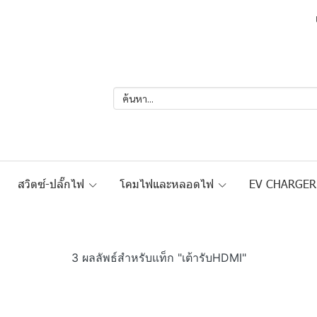
สวิตซ์-ปลั๊กไฟ
โคมไฟและหลอดไฟ
EV CHARGE
3 ผลลัพธ์สำหรับแท็ก "เต้ารับHDMI"