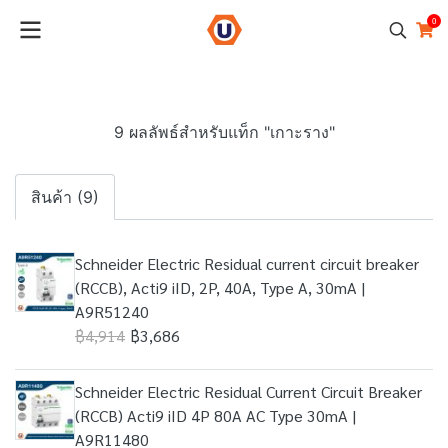
0
9 ผลลัพธ์สำหรับแท็ก "เกาะราง"
สินค้า (9)
Schneider Electric Residual current circuit breaker
(RCCB), Acti9 iID, 2P, 40A, Type A, 30mA |
A9R51240
฿4,914
฿3,686
Schneider Electric Residual Current Circuit Breaker
(RCCB) Acti9 iID 4P 80A AC Type 30mA |
A9R11480