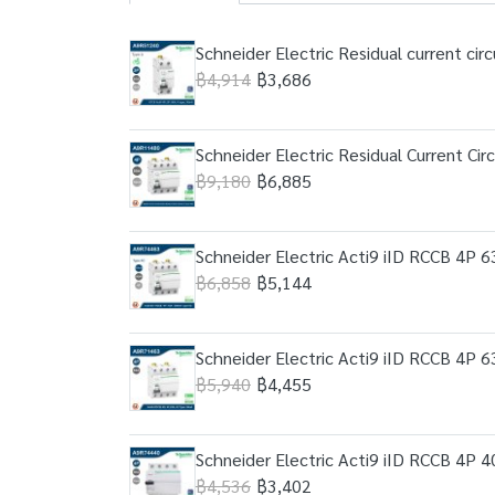
Schneider Electric Residual current ci
฿4,914
฿3,686
Schneider Electric Residual Current C
฿9,180
฿6,885
Schneider Electric Acti9 iID RCCB 4P 
฿6,858
฿5,144
Schneider Electric Acti9 iID RCCB 4P 
฿5,940
฿4,455
Schneider Electric Acti9 iID RCCB 4P 
฿4,536
฿3,402