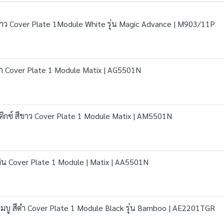
ขาว Cover Plate 1Module White รุ่น Magic Advance | M903/11P
ดำ Cover Plate 1 Module Matix | AG5501N
ิกซ์ สีขาว Cover Plate 1 Module Matix | AM5501N
งิน Cover Plate 1 Module | Matix | AA5501N
มบู สีดำ Cover Plate 1 Module Black รุ่น Bamboo | AE2201TGR