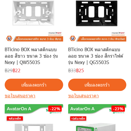
BTicino BOX พลาสติกแบบ
BTicino BOX พลาสติกแบบ
ลอย สีขาว ขนาด 3 ช่อง รุ่น
ลอย ขนาด 3 ช่อง สีกราไฟต์
Nexy | QW5503S
รุ่น Nexy | QG5503S
฿29
฿22
฿33
฿25
เพิ่มลงตะกร้า
เพิ่มลงตะกร้า
ขอใบเสนอราคา
ขอใบเสนอราคา
-22%
-23%