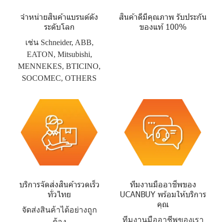
จำหน่ายสินค้าแบรนด์ดัง
สินค้าดีมีคุณภาพ รับประกัน
ระดับโลก
ของแท้ 100%
เช่น Schneider, ABB,
EATON, Mitsubishi,
MENNEKES, BTICINO,
SOCOMEC, OTHERS
บริการจัดส่งสินค้ารวดเร็ว
ทีมงานมืออาชีพของ
ทั่วไทย
UCANBUY พร้อมให้บริการ
คุณ
จัดส่งสินค้าได้อย่างถูก
ทีมงานมืออาชีพของเรา
ต้อง