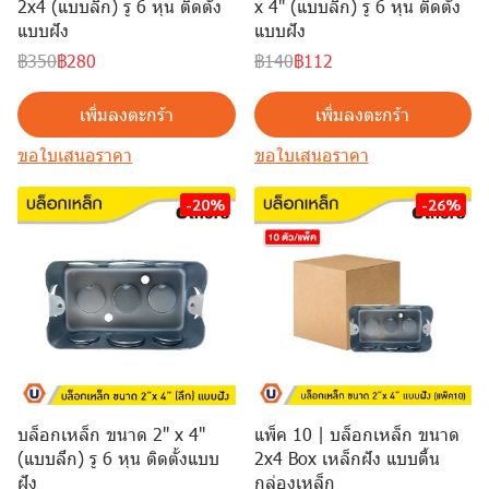
2x4 (แบบลึก) รู 6 หุน ติดตั้ง
x 4" (แบบลึก) รู 6 หุน ติดตั้ง
แบบฝัง
แบบฝัง
฿350
฿280
฿140
฿112
เพิ่มลงตะกร้า
เพิ่มลงตะกร้า
ขอใบเสนอราคา
ขอใบเสนอราคา
-20%
-26%
บล็อกเหล็ก ขนาด 2" x 4"
แพ็ค 10 | บล็อกเหล็ก ขนาด
(แบบลึก) รู 6 หุน ติดตั้งแบบ
2x4 Box เหล็กฝัง แบบตื้น
ฝัง
กล่องเหล็ก