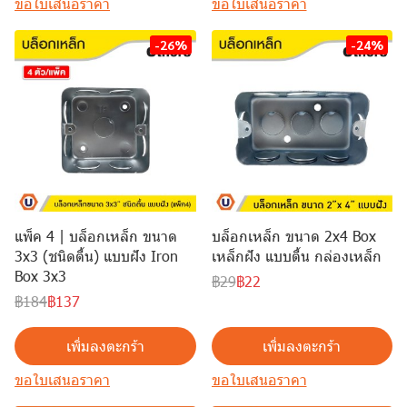
ขอใบเสนอราคา
ขอใบเสนอราคา
-26%
-24%
แพ็ค 4 | บล็อกเหล็ก ขนาด
บล็อกเหล็ก ขนาด 2x4 Box
3x3 (ชนิดตื้น) แบบฝัง Iron
เหล็กฝัง แบบตื้น กล่องเหล็ก
Box 3x3
฿29
฿22
฿184
฿137
เพิ่มลงตะกร้า
เพิ่มลงตะกร้า
ขอใบเสนอราคา
ขอใบเสนอราคา