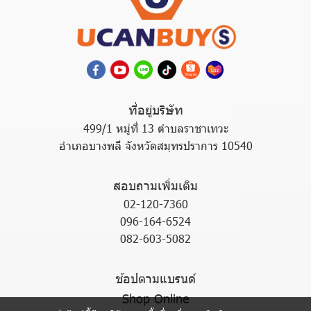
ที่อยู่บริษัท
499/1 หมู่ที่ 13 ตำบลราชาเทวะ
อำเภอบางพลี จังหวัดสมุทรปราการ 10540
สอบถามเพิ่มเติม
02-120-7360
096-164-6524
082-603-5082
ช้อปตามแบรนด์
Shop Online