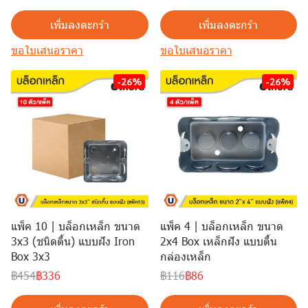
เพิ่มลงตะกร้า
เพิ่มลงตะกร้า
ขอใบเสนอราคา
ขอใบเสนอราคา
-26%
-26%
แพ็ค 10 | บล็อกเหล็ก ขนาด
แพ็ค 4 | บล็อกเหล็ก ขนาด
3x3 (ชนิดตื้น) แบบฝัง Iron
2x4 Box เหล็กฝัง แบบตื้น
Box 3x3
กล่องเหล็ก
฿454
฿336
฿116
฿86