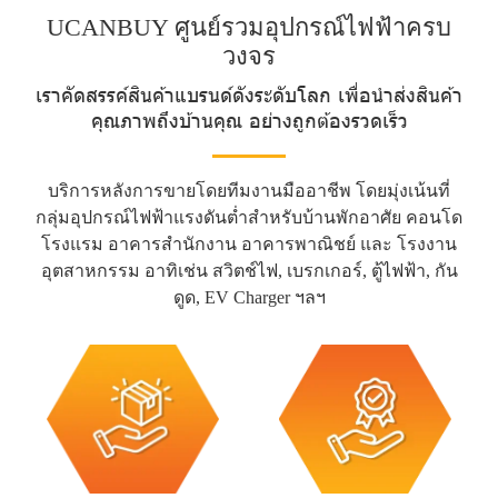
UCANBUY ศูนย์รวมอุปกรณ์ไฟฟ้าครบ
วงจร
เราคัดสรรค์สินค้าแบรนด์ดังระดับโลก เพื่อนำส่งสินค้า
คุณภาพถึงบ้านคุณ อย่างถูกต้องรวดเร็ว
บริการหลังการขายโดยทีมงานมืออาชีพ โดยมุ่งเน้นที่
กลุ่มอุปกรณ์ไฟฟ้าแรงดันต่ำสำหรับบ้านพักอาศัย คอนโด
โรงแรม อาคารสำนักงาน อาคารพาณิชย์ และ โรงงาน
อุตสาหกรรม อาทิเช่น สวิตช์ไฟ, เบรกเกอร์, ตู้ไฟฟ้า, กัน
ดูด, EV Charger ฯลฯ