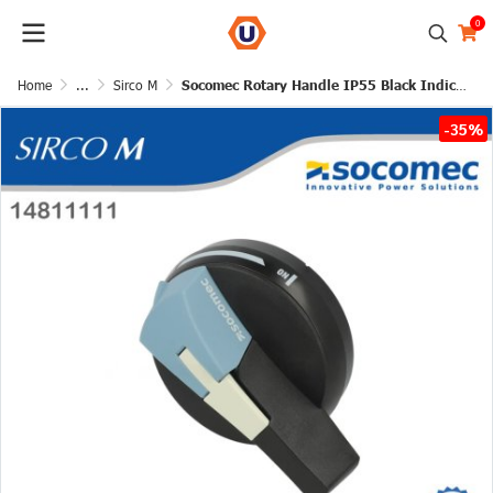
0
Home
...
Sirco M
Socomec Rotary Handle IP55 Black Indication I-0 | 14811111
-35%