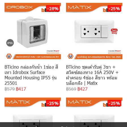
-28%
-25%
BTicino กล่องกันน้ำ 1ช่อง สี
BTicino ชุดเต้ารับคู่ 3ขา +
เทา Idrobox Surface
สวิตซ์สองทาง 16A 250V +
Mounted Housing IP55 รุ่น
ฝาครอบ 4ช่อง สีขาว พร้อม
25501
บล็อกฝัง | Matix
฿579
฿417
฿569
฿427
-25%
-25%