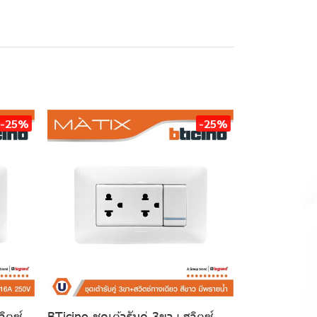
-25%
-25%
วิตซ์
BTicino ชุดเต้ารับคู่ 3ขา+สวิตซ์