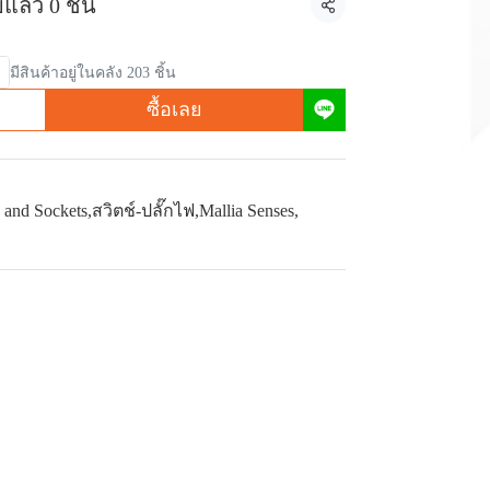
แล้ว 0 ชิ้น
แชร์
มีสินค้าอยู่ในคลัง 203 ชิ้น
ซื้อเลย
 and Sockets
,
สวิตช์-ปลั๊กไฟ
,
Mallia Senses
,