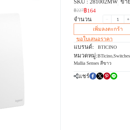
SKU : 281002MW
ขาย
฿164
฿227
จำนวน
เพิ่มลงตะกร้า
ขอใบเสนอราคา
แบรนด์:
BTICINO
หมวดหมู่:
BTicino
,
Switches
Mallia Senses สีขาว
แชร์