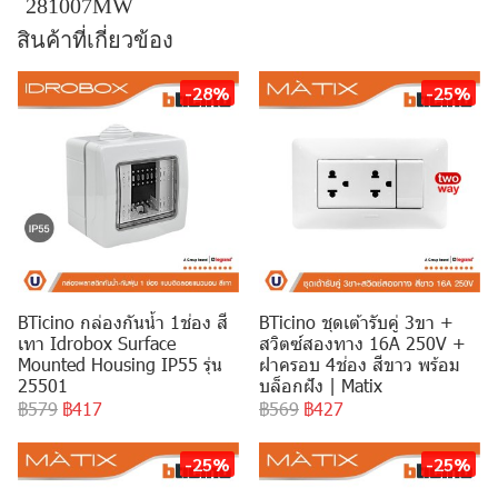
281007MW
สินค้าที่เกี่ยวข้อง
-28%
-25%
BTicino กล่องกันน้ำ 1ช่อง สี
BTicino ชุดเต้ารับคู่ 3ขา +
เทา Idrobox Surface
สวิตซ์สองทาง 16A 250V +
Mounted Housing IP55 รุ่น
ฝาครอบ 4ช่อง สีขาว พร้อม
25501
บล็อกฝัง | Matix
฿579
฿417
฿569
฿427
-25%
-25%