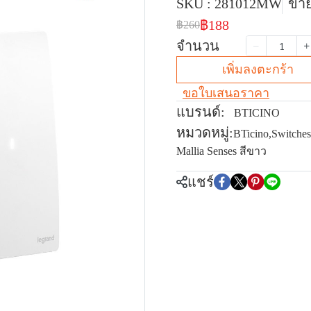
SKU : 281012MW
ขาย
฿188
฿260
จำนวน
เพิ่มลงตะกร้า
ขอใบเสนอราคา
แบรนด์:
BTICINO
หมวดหมู่:
BTicino
,
Switches
Mallia Senses สีขาว
แชร์