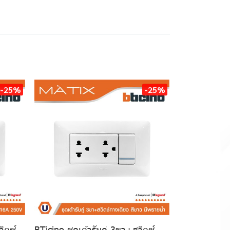
-25%
-25%
วิตซ์
BTicino ชุดเต้ารับคู่ 3ขา+สวิตซ์