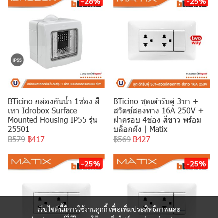
-28%
-25%
BTicino กล่องกันน้ำ 1ช่อง สี
BTicino ชุดเต้ารับคู่ 3ขา +
เทา Idrobox Surface
สวิตซ์สองทาง 16A 250V +
Mounted Housing IP55 รุ่น
ฝาครอบ 4ช่อง สีขาว พร้อม
25501
บล็อกฝัง | Matix
฿579
฿417
฿569
฿427
-25%
-25%
เว็บไซต์นี้มีการใช้งานคุกกี้ เพื่อเพิ่มประสิทธิภาพและ