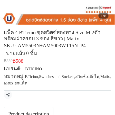
1/8
แพ็ค 4 BTicino ชุดสวิตซ์สองทาง Size M 2ตัว
พร้อมฝาครอบ 3 ช่อง สีขาว | Matix
SKU : AM5503N+AM5003WT15N_P4
ขายแล้ว 0 ชิ้น
฿588
฿839
แบรนด์:
BTICINO
หมวดหมู่:
BTicino
,
Switches and Sockets
,
สวิตช์-ปลั๊กไฟ
,
Matix
,
Matix ยกแพ็ค
แชร์
Product description