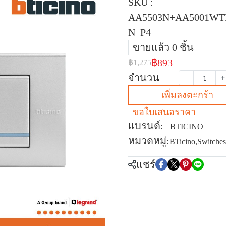
SKU :
AA5503N+AA5001W
N_P4
ขายแล้ว 0 ชิ้น
฿893
฿1,275
จำนวน
เพิ่มลงตะกร้า
ขอใบเสนอราคา
แบรนด์:
BTICINO
หมวดหมู่:
BTicino
,
Switches
แชร์