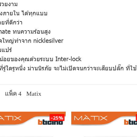
มสวยงาม
่งภายใน ได้ทุกแบบ
ที่ดีกว่า
onate ทนความร้อนสูง
าดใหญ่ทำจาก nicklesilver
มแปร์
ูกน้อยของคุณด้วยระบบ Inter-lock
ี่รู้ใดรูหนึ่ง ม่านนิรภัย จะไม่เปิดจนกว่าจะเสียบปลั๊ก ที่
แพ็ค 4
Matix
-25%