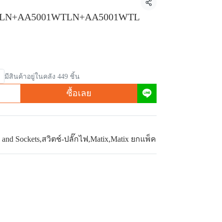
แชร์
TLN+AA5001WTLN+AA5001WTL
มีสินค้าอยู่ในคลัง 449 ชิ้น
ซื้อเลย
 and Sockets
,
สวิตช์-ปลั๊กไฟ
,
Matix
,
Matix ยกแพ็ค