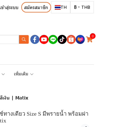
TH
฿
-
THB
เข้าสู่ระบบ
สมัครสมาชิก
0
R
เพิ่มเติม
ีเงิน | Matix
ตซ์ทางเดียว Size S มีพรายน้ำ พร้อมฝา
tix