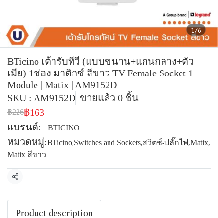
1/6
BTicino เต้ารับทีวี (แบบขนาน+แกนกลาง+ตัว
เมีย) 1ช่อง มาติกซ์ สีขาว TV Female Socket 1
Module | Matix | AM9152D
SKU : AM9152D
ขายแล้ว 0 ชิ้น
฿163
฿226
แบรนด์:
BTICINO
หมวดหมู่:
BTicino
,
Switches and Sockets
,
สวิตช์-ปลั๊กไฟ
,
Matix
,
Matix สีขาว
แชร์
Product description