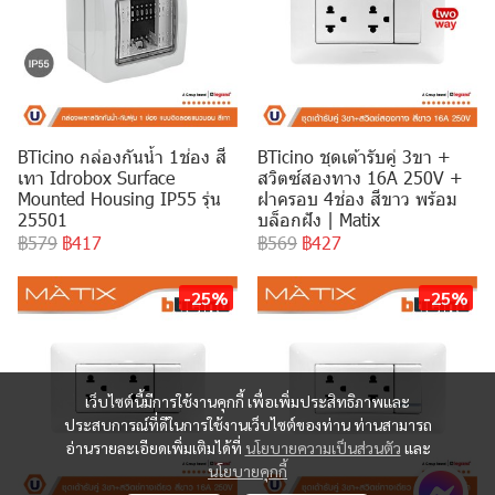
BTicino กล่องกันน้ำ 1ช่อง สี
BTicino ชุดเต้ารับคู่ 3ขา +
เทา Idrobox Surface
สวิตซ์สองทาง 16A 250V +
Mounted Housing IP55 รุ่น
ฝาครอบ 4ช่อง สีขาว พร้อม
25501
บล็อกฝัง | Matix
฿579
฿417
฿569
฿427
-25%
-25%
เว็บไซต์นี้มีการใช้งานคุกกี้ เพื่อเพิ่มประสิทธิภาพและ
ประสบการณ์ที่ดีในการใช้งานเว็บไซต์ของท่าน ท่านสามารถ
อ่านรายละเอียดเพิ่มเติมได้ที่
นโยบายความเป็นส่วนตัว
และ
นโยบายคุกกี้