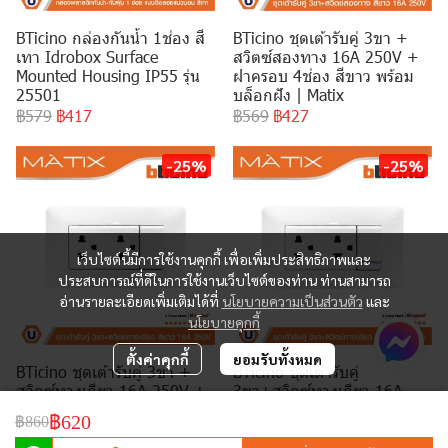
BTicino กล่องกันน้ำ 1ช่อง สี
BTicino ชุดเต้ารับคู่ 3ขา +
เทา Idrobox Surface
สวิตซ์สองทาง 16A 250V +
Mounted Housing IP55 รุ่น
ฝาครอบ 4ช่อง สีขาว พร้อม
25501
บล็อกฝัง | Matix
฿579
฿417
฿569
฿427
-25%
-25%
เว็บไซต์นี้มีการใช้งานคุกกี้ เพื่อเพิ่มประสิทธิภาพและ
ประสบการณ์ที่ดีในการใช้งานเว็บไซต์ของท่าน ท่านสามารถ
อ่านรายละเอียดเพิ่มเติมได้ที่
นโยบายความเป็นส่วนตัว
และ
นโยบายคุกกี้
ตั้งค่าคุกกี้
ยอมรับทั้งหมด
BTicino ชุดเต้ารับคู่ 3ขา +
BTicino ชุดเต้ารับคู่
สวิตซ์ทางเดียว 16A 250V +
3ขา+สวิตซ์ทางเดียว 16A
ฝาครอบ 4ช่อง สีขาว พร้อม
250V มีพรายน้ำ+ฝาครอบ
฿620
฿860
บล็อกฝัง | Matix
4ช่อง สีขาว พร้อมบล็อกฝัง |
Matix