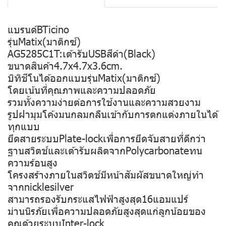
แบรนด์BTicino
รุ่นMatix(มาติกซ์)
AG5285C1T:เต้ารับUSBสีดำ(Black)
ขนาดสินค้า4.7x4.7x3.6cm.
บิทิชีโนได้ออกแบบรุ่นMatix(มาติกซ์)
โดยเน้นที่คุณภาพและความปลอดภัย
รวมทั้งความง่ายต่อการใช้งานและความสวยงาม
รูปฝามุมโค้งมนกลมกลืนเข้ากับการตกแต่งภายในได้
ทุกแบบ
ยึดสายระบบPlate-lockเพื่อการยึดจับสายที่ดีกว่า
ฐานสวิตช์และเต้ารับผลิตจากPolycarbonateทน
ความร้อนสูง
โครงสร้างภายในสวิตช์มีหน้าสัมผัสขนาดใหญ่ทำ
จากnicklesilver
สามารถรองรับกระแสไฟฟ้าสูงสุด16แอมแปร์
ม่านนิรภัยเพื่อความปลอดภัยสูงสุดแก่ลูกน้อยของ
คุณด้วยระบบInter-lock