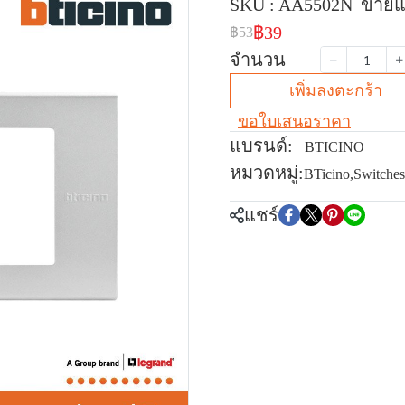
SKU : AA5502N
ขายแล
฿39
฿53
จำนวน
เพิ่มลงตะกร้า
ขอใบเสนอราคา
แบรนด์:
BTICINO
หมวดหมู่:
BTicino
,
Switches
แชร์