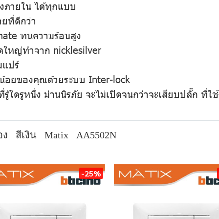
่งภายใน ได้ทุกแบบ
ที่ดีกว่า
onate ทนความร้อนสูง
าดใหญ่ทำจาก nicklesilver
มแปร์
ูกน้อยของคุณด้วยระบบ Inter-lock
ี่รู้ใดรูหนึ่ง ม่านนิรภัย จะไม่เปิดจนกว่าจะเสียบปลั๊ก ที่
อง
สีเงิน
Matix
AA5502N
-25%