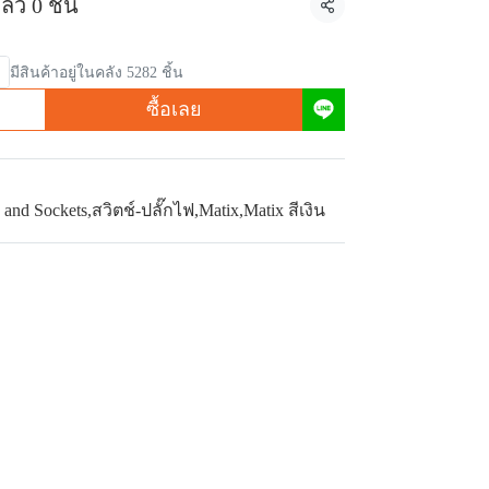
้ว 0 ชิ้น
แชร์
มีสินค้าอยู่ในคลัง 5282 ชิ้น
ซื้อเลย
 and Sockets
,
สวิตช์-ปลั๊กไฟ
,
Matix
,
Matix สีเงิน