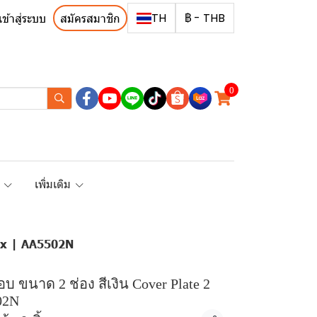
TH
฿
-
THB
เข้าสู่ระบบ
สมัครสมาชิก
0
R
เพิ่มเติม
tix | AA5502N
 ขนาด 2 ช่อง สีเงิน Cover Plate 2
02N