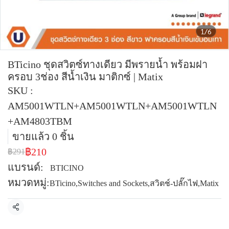
1/6
BTicino ชุดสวิตซ์ทางเดียว มีพรายน้ำ พร้อมฝา
ครอบ 3ช่อง สีน้ำเงิน มาติกซ์ | Matix
SKU :
AM5001WTLN+AM5001WTLN+AM5001WTLN
+AM4803TBM
ขายแล้ว 0 ชิ้น
฿210
฿291
แบรนด์:
BTICINO
หมวดหมู่:
BTicino
,
Switches and Sockets
,
สวิตช์-ปลั๊กไฟ
,
Matix
แชร์