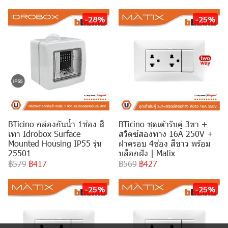
-28%
-25%
BTicino กล่องกันน้ำ 1ช่อง สี
BTicino ชุดเต้ารับคู่ 3ขา +
เทา Idrobox Surface
สวิตซ์สองทาง 16A 250V +
Mounted Housing IP55 รุ่น
ฝาครอบ 4ช่อง สีขาว พร้อม
25501
บล็อกฝัง | Matix
฿579
฿417
฿569
฿427
-25%
-25%