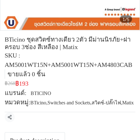
1/5
BTicino ชุดสวิตซ์ทางเดียว 2ตัว มีม่านนิรภัย+ฝา
ครอบ 3ช่อง สีเหลือง | Matix
SKU :
AM5001WT15N+AM5001WT15N+AM4803CAB
ขายแล้ว 0 ชิ้น
฿193
฿268
แบรนด์:
BTICINO
หมวดหมู่:
BTicino
,
Switches and Sockets
,
สวิตช์-ปลั๊กไฟ
,
Matix
แชร์