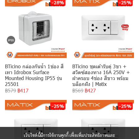
-28%
-25%
BTicino กล่องกันน้ำ 1ช่อง สี
BTicino ชุดเต้ารับคู่ 3ขา +
เทา Idrobox Surface
สวิตซ์สองทาง 16A 250V +
Mounted Housing IP55 รุ่น
ฝาครอบ 4ช่อง สีขาว พร้อม
25501
บล็อกฝัง | Matix
฿579
฿417
฿569
฿427
-25%
-25%
เว็บไซต์นี้มีการใช้งานคุกกี้ เพื่อเพิ่มประสิทธิภาพและ