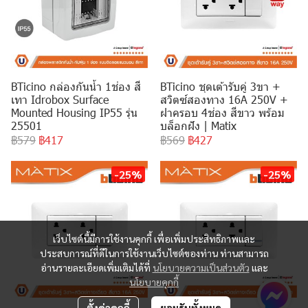
BTicino กล่องกันน้ำ 1ช่อง สี
BTicino ชุดเต้ารับคู่ 3ขา +
เทา Idrobox Surface
สวิตซ์สองทาง 16A 250V +
Mounted Housing IP55 รุ่น
ฝาครอบ 4ช่อง สีขาว พร้อม
25501
บล็อกฝัง | Matix
฿579
฿417
฿569
฿427
-25%
-25%
เว็บไซต์นี้มีการใช้งานคุกกี้ เพื่อเพิ่มประสิทธิภาพและ
ประสบการณ์ที่ดีในการใช้งานเว็บไซต์ของท่าน ท่านสามารถ
อ่านรายละเอียดเพิ่มเติมได้ที่
นโยบายความเป็นส่วนตัว
และ
นโยบายคุกกี้
ตั้งค่าคุกกี้
ยอมรับทั้งหมด