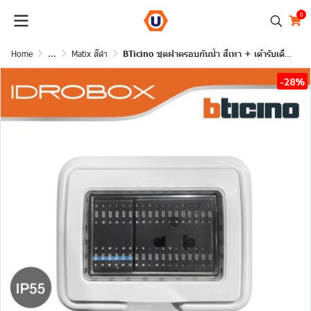
0
Home
...
Matix สีดำ
BTicino ชุดฝาครอบกันน้ำ สีเทา + เต้ารับเดี่ยว + สวิตซ์1ทาง สีดำ | Matix
-28%