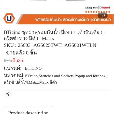
1/7
BTicino ชุดฝาครอบกันน้ำ สีเทา + เต้ารับเดี่ยว +
สวิตซ์1ทาง สีดำ | Matix
SKU : 25603+AG5025TWT+AG5001WTLN
ขายแล้ว 0 ชิ้น
฿535
฿742
แบรนด์:
BTICINO
หมวดหมู่:
BTicino
,
Switches and Sockets
,
Popup and Idrobox
,
สวิตช์-ปลั๊กไฟ
,
Matix
,
Matix สีดำ
แชร์
Product description