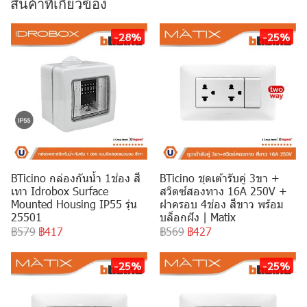
สินค้าที่เกี่ยวข้อง
-28%
-25%
BTicino กล่องกันน้ำ 1ช่อง สี
BTicino ชุดเต้ารับคู่ 3ขา +
เทา Idrobox Surface
สวิตซ์สองทาง 16A 250V +
Mounted Housing IP55 รุ่น
ฝาครอบ 4ช่อง สีขาว พร้อม
25501
บล็อกฝัง | Matix
฿579
฿417
฿569
฿427
-25%
-25%