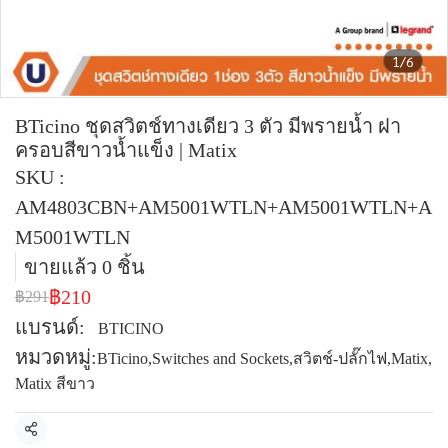
1/6
BTicino ชุดสวิตช์ทางเดียว 3 ตัว มีพรายน้ำ ฝา
ครอบสีขาวน้ำแข็ง | Matix
SKU :
AM4803CBN+AM5001WTLN+AM5001WTLN+A
M5001WTLN
ขายแล้ว 0 ชิ้น
฿210
฿291
แบรนด์:
BTICINO
หมวดหมู่:
BTicino
,
Switches and Sockets
,
สวิตช์-ปลั๊กไฟ
,
Matix
,
Matix สีขาว
แชร์