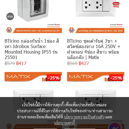
BTicino กล่องกันน้ำ 1ช่อง สี
BTicino ชุดเต้ารับคู่ 3ขา +
เทา Idrobox Surface
สวิตซ์สองทาง 16A 250V +
Mounted Housing IP55 รุ่น
ฝาครอบ 4ช่อง สีขาว พร้อม
25501
บล็อกฝัง | Matix
฿579
฿417
฿569
฿427
-25%
-25%
เว็บไซต์นี้มีการใช้งานคุกกี้ เพื่อเพิ่มประสิทธิภาพและ
ประสบการณ์ที่ดีในการใช้งานเว็บไซต์ของท่าน ท่านสามารถ
อ่านรายละเอียดเพิ่มเติมได้ที่
นโยบายความเป็นส่วนตัว
และ
นโยบายคุกกี้