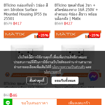
BTicino กล่องกันน้ำ 1ช่อง สี
BTicino ชุดเต้ารับคู่ 3ขา +
เทา Idrobox Surface
สวิตซ์สองทาง 16A 250V +
Mounted Housing IP55 รุ่น
ฝาครอบ 4ช่อง สีขาว พร้อม
25501
บล็อกฝัง | Matix
฿579
฿417
฿569
฿427
-25%
-25%
เว็บไซต์นี้มีการใช้งานคุกกี้ เพื่อเพิ่มประสิทธิภาพและ
ประสบการณ์ที่ดีในการใช้งานเว็บไซต์ของท่าน ท่านสามารถ
อ่านรายละเอียดเพิ่มเติมได้ที่
นโยบายความเป็นส่วนตัว
และ
นโยบายคุกกี้
ตั้งค่าคุกกี้
ยอมรับทั้งหมด
BTicino ชุดเต้ารับคู่ 3ขา +
BTicino ชุดเต้ารับคู่
สวิตซ์ทางเดียว 16A 250V +
3ขา+สวิตซ์ทางเดียว 16A
ฝาครอบ 4ช่อง สีขาว พร้อม
250V มีพรายน้ำ+ฝาครอบ
฿46
฿63
บล็อกฝัง | Matix
4ช่อง สีขาว พร้อมบล็อกฝัง |
Matix
฿534
฿401
ขอใบเสนอราคา
เพิ่มลงตะกร้า