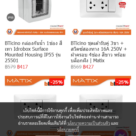
BTicino กล่องกันน้ำ 1ช่อง สี
BTicino ชุดเต้ารับคู่ 3ขา +
เทา Idrobox Surface
สวิตซ์สองทาง 16A 250V +
Mounted Housing IP55 รุ่น
ฝาครอบ 4ช่อง สีขาว พร้อม
25501
บล็อกฝัง | Matix
฿579
฿417
฿569
฿427
-25%
-25%
เว็บไซต์นี้มีการใช้งานคุกกี้ เพื่อเพิ่มประสิทธิภาพและ
ประสบการณ์ที่ดีในการใช้งานเว็บไซต์ของท่าน ท่านสามารถ
อ่านรายละเอียดเพิ่มเติมได้ที่
นโยบายความเป็นส่วนตัว
และ
นโยบายคุกกี้