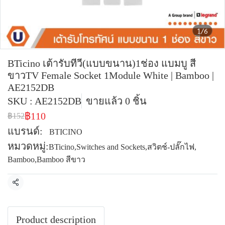
1/6
BTicino เต้ารับทีวี(แบบขนาน)1ช่อง แบมบู สี
ขาวTV Female Socket 1Module White | Bamboo |
AE2152DB
SKU : AE2152DB
ขายแล้ว 0 ชิ้น
฿110
฿152
แบรนด์:
BTICINO
หมวดหมู่:
BTicino
,
Switches and Sockets
,
สวิตช์-ปลั๊กไฟ
,
Bamboo
,
Bamboo สีขาว
แชร์
Product description