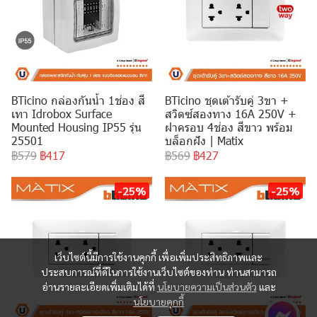
BTicino กล่องกันน้ำ 1ช่อง สี
BTicino ชุดเต้ารับคู่ 3ขา +
เทา Idrobox Surface
สวิตซ์สองทาง 16A 250V +
Mounted Housing IP55 รุ่น
ฝาครอบ 4ช่อง สีขาว พร้อม
25501
บล็อกฝัง | Matix
฿579
฿417
฿569
฿427
-25%
-25%
เว็บไซต์นี้มีการใช้งานคุกกี้ เพื่อเพิ่มประสิทธิภาพและ
ประสบการณ์ที่ดีในการใช้งานเว็บไซต์ของท่าน ท่านสามารถ
อ่านรายละเอียดเพิ่มเติมได้ที่
นโยบายความเป็นส่วนตัว
และ
นโยบายคุกกี้