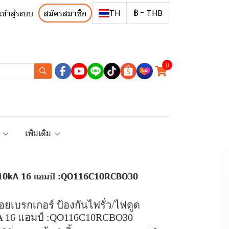
TH
฿
-
THB
เข้าสู่ระบบ
สมัครสมาชิก
0
R
เพิ่มเติม
โพล 10kA 16 แอมป์ :QO116C10RCBO30
ย่อยเบรกเกอร์ ป้องกันไฟรั่ว/ไฟดูด
A 16 แอมป์ :QO116C10RCBO30