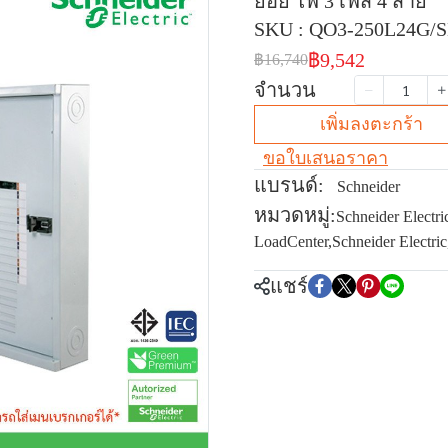
ย่อย ไฟ 3 เฟส 4 สาย
SKU : QO3-250L24G/
฿9,542
฿16,740
จำนวน
เพิ่มลงตะกร้า
ขอใบเสนอราคา
แบรนด์:
Schneider
หมวดหมู่:
Schneider Electri
LoadCenter
,
Schneider Electric
แชร์