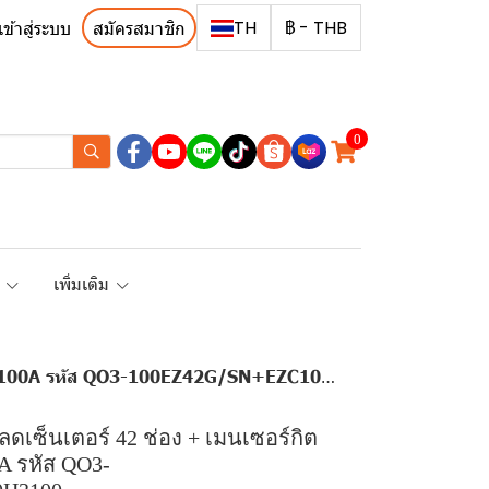
TH
฿
-
THB
เข้าสู่ระบบ
สมัครสมาชิก
0
R
เพิ่มเติม
 100A รหัส QO3-100EZ42G/SN+EZC100H3100
โหลดเซ็นเตอร์ 42 ช่อง + เมนเซอร์กิต
A รหัส QO3-