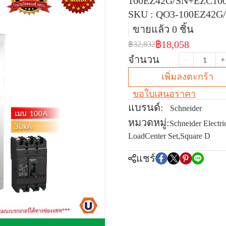
100EZ42G/SN+EZC10
SKU : QO3-100EZ42G
ขายแล้ว 0 ชิ้น
฿18,058
฿32,832
จำนวน
เพิ่มลงตะกร้า
ขอใบเสนอราคา
แบรนด์:
Schneider
หมวดหมู่:
Schneider Electri
LoadCenter Set
,
Square D
แชร์