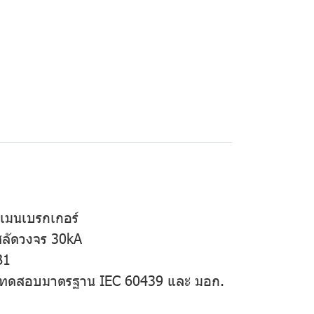
เมนเบรกเกอร์
สลัดวงจร 30kA
B1
และทดสอบมาตรฐาน IEC 60439 และ มอก.