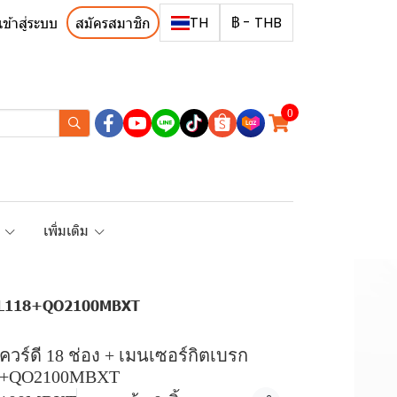
TH
฿
-
THB
เข้าสู่ระบบ
สมัครสมาชิก
0
R
เพิ่มเติม
 S9HCL118+QO2100MBXT
แสควร์ดี 18 ช่อง + เมนเซอร์กิตเบรก
118+QO2100MBXT