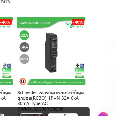
ดี่ยว
-40%
-40%
กันดูด
Schneider เซอร์กิตเบรกเกอร์กันดูด
6kA
ลูกย่อย(RCBO) 1P+N 32A 6kA
30mA Type AC |
QWKD132C06RCBO30
฿1,620
ติม
฿2,700