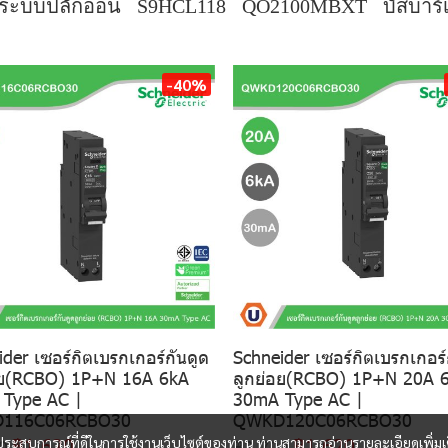
ระบบปลั๊กออน
S9HCL118
QO2100MBXT
บัสบาร์เ
-40%
der เซอร์กิตเบรกเกอร์กันดูด
Schneider เซอร์กิตเบรกเกอร์
อย(RCBO) 1P+N 16A 6kA
ลูกย่อย(RCBO) 1P+N 20A 
Type AC |
30mA Type AC |
116C06RCBO30
QWKD120C06RCBO30
฿1,620
฿1,620
และประสบการณ์ที่ดีในการใช้งานเว็บไซต์ของท่าน ท่านสามารถอ่านรายละเอียดเพิ่มเ
0
฿2,700