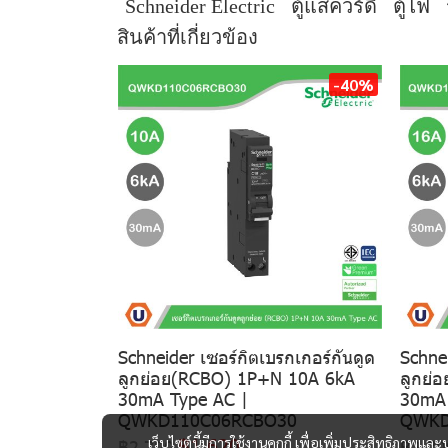
Schneider Electric
ตู้แสควร์ดี
ตู้ไฟ
สินค้าที่เกี่ยวข้อง
-40%
Schneider เซอร์กิตเบรกเกอร์กันดูด
Schnei
ลูกย่อย(RCBO) 1P+N 10A 6kA
ลูกย่
30mA Type AC |
30mA 
QWKD110C06RCBO30
QWKD
฿1,620
เว็บไซต์นี้มีการใช้งานคุกกี้ เพื่อเพิ่มประสิทธิภาพ
฿2,700
฿2,70