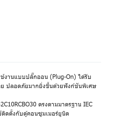
ใช้งานแบบปลั๊กออน (Plug-On) ได้รับ
ลอดภัยมากยิ่งขึ้นด้วยฟังก์ชันพิเศษ
QO232C10RCBO30 ตรงตามมาตรฐาน IEC
ตั้งกับตู้คอนซูมเมอร์ยูนิต