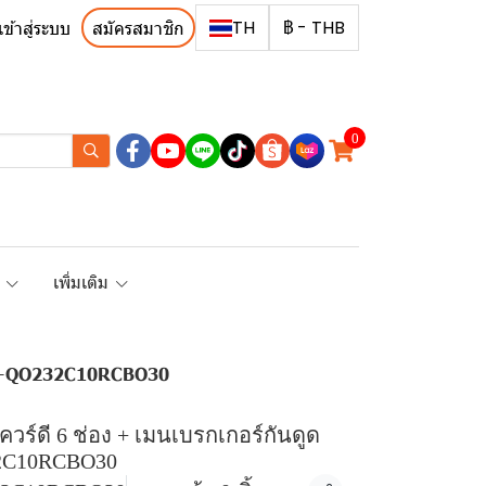
TH
฿
-
THB
เข้าสู่ระบบ
สมัครสมาชิก
0
R
เพิ่มเติม
CL16+QO232C10RCBO30
สควร์ดี 6 ช่อง + เมนเบรกเกอร์กันดูด
32C10RCBO30