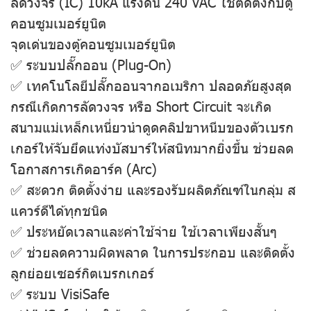
ลัดวงจร (IC) 10kA แรงดัน 240 VAC ใช้ติดตั้งกับตู้
คอนซูมเมอร์ยูนิต
จุดเด่นของตู้คอนซูมเมอร์ยูนิต
✅ ระบบปลั๊กออน (Plug-On)
✅ เทคโนโลยีปลั๊กออนจากอเมริกา ปลอดภัยสูงสุด
กรณีเกิดการลัดวงจร หรือ Short Circuit จะเกิด
สนามแม่เหล็กเหนี่ยวนำดูดคลิปขาหนีบของตัวเบรก
เกอร์ให้จับยึดแท่งบัสบาร์ให้สนิทมากยิ่งขึ้น ช่วยลด
โอกาสการเกิดอาร์ค (Arc)
✅ สะดวก ติดตั้งง่าย และรองรับผลิตภัณฑ์ในกลุ่ม ส
แควร์ดีได้ทุกชนิด
✅ ประหยัดเวลาและค่าใช้จ่าย ใช้เวลาเพียงสั้นๆ
✅ ช่วยลดความผิดพลาด ในการประกอบ และติดตั้ง
ลูกย่อยเซอร์กิตเบรกเกอร์
✅ ระบบ VisiSafe