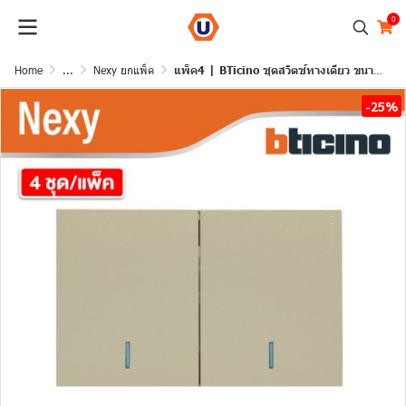
0
Home
...
Nexy ยกแพ็ค
แพ็ค4 | BTicino ชุดสวิตช์ทางเดียว ขนาด 2ช่อง มีพรายน้ำ สีไทเทเนียม 1Way Switch 2Gang Titanium | Nexy
-25%