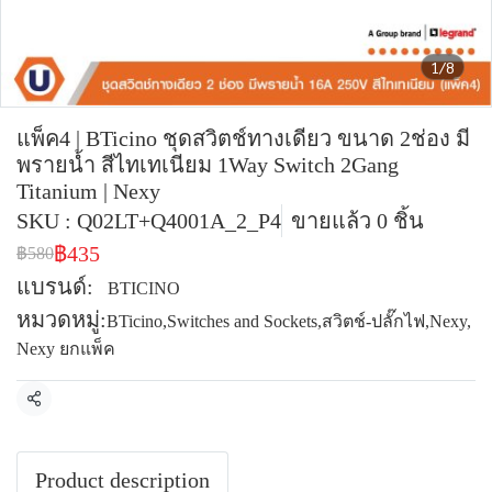
1/8
แพ็ค4 | BTicino ชุดสวิตช์ทางเดียว ขนาด 2ช่อง มี
พรายน้ำ สีไทเทเนียม 1Way Switch 2Gang
Titanium | Nexy
SKU : Q02LT+Q4001A_2_P4
ขายแล้ว 0 ชิ้น
฿435
฿580
แบรนด์:
BTICINO
หมวดหมู่:
BTicino
,
Switches and Sockets
,
สวิตช์-ปลั๊กไฟ
,
Nexy
,
Nexy ยกแพ็ค
แชร์
Product description