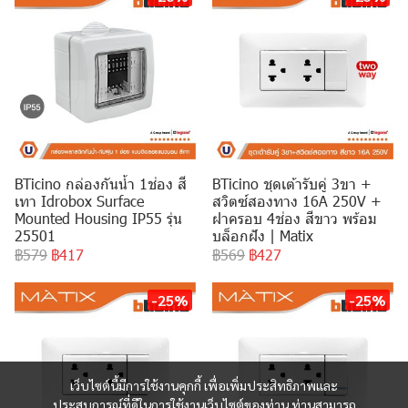
BTicino กล่องกันน้ำ 1ช่อง สี
BTicino ชุดเต้ารับคู่ 3ขา +
เทา Idrobox Surface
สวิตซ์สองทาง 16A 250V +
Mounted Housing IP55 รุ่น
ฝาครอบ 4ช่อง สีขาว พร้อม
25501
บล็อกฝัง | Matix
฿579
฿417
฿569
฿427
-25%
-25%
เว็บไซต์นี้มีการใช้งานคุกกี้ เพื่อเพิ่มประสิทธิภาพและ
ประสบการณ์ที่ดีในการใช้งานเว็บไซต์ของท่าน ท่านสามารถ