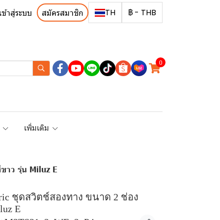
TH
฿
-
THB
เข้าสู่ระบบ
สมัครสมาชิก
0
R
เพิ่มเติม
าว รุ่น Miluz E
tric ชุดสวิตช์สองทาง ขนาด 2 ช่อง
luz E