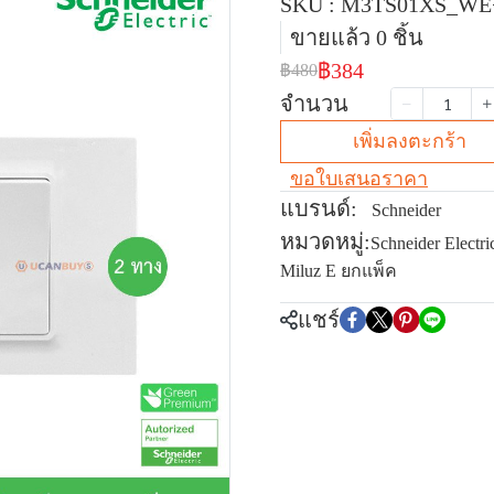
SKU : M3TS01XS_WE
ขายแล้ว 0 ชิ้น
฿384
฿480
จำนวน
เพิ่มลงตะกร้า
ขอใบเสนอราคา
แบรนด์:
Schneider
หมวดหมู่:
Schneider Electri
Miluz E ยกแพ็ค
แชร์