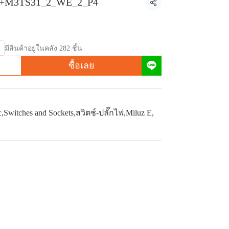
+M3TS31_2_WE_2_P4
แชร์
มีสินค้าอยู่ในคลัง 282 ชิ้น
ซื้อเลย
c
,
Switches and Sockets
,
สวิตช์-ปลั๊กไฟ
,
Miluz E
,