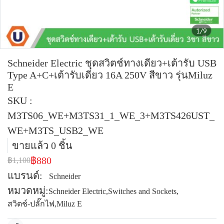
1/9
Schneider Electric ชุดสวิตช์ทางเดียว+เต้ารับ USB
Type A+C+เต้ารับเดี่ยว 16A 250V สีขาว รุ่นMiluz
E
SKU :
M3TS06_WE+M3TS31_1_WE_3+M3TS426UST_
WE+M3TS_USB2_WE
ขายแล้ว 0 ชิ้น
฿880
฿1,100
แบรนด์:
Schneider
หมวดหมู่:
Schneider Electric
,
Switches and Sockets
,
สวิตช์-ปลั๊กไฟ
,
Miluz E