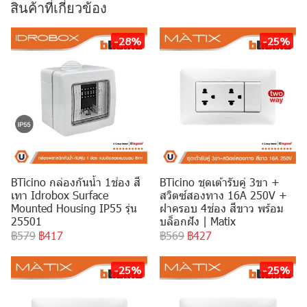
สินค้าที่เกี่ยวข้อง
-28%
-25%
BTicino กล่องกันน้ำ 1ช่อง สี
BTicino ชุดเต้ารับคู่ 3ขา +
เทา Idrobox Surface
สวิตซ์สองทาง 16A 250V +
Mounted Housing IP55 รุ่น
ฝาครอบ 4ช่อง สีขาว พร้อม
25501
บล็อกฝัง | Matix
฿579
฿417
฿569
฿427
-25%
-25%