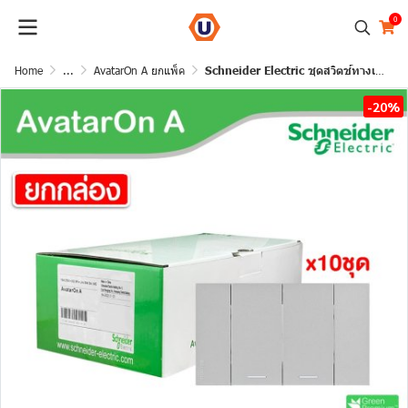
0
Home
...
AvatarOn A ยกแพ็ค
Schneider Electric ชุดสวิตช์ทางเดียว 2 ช่อง สีเทา (แบบยกกล่อง 10ชิ้น) | AvatarOn A | A7032F_GY
-20%