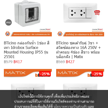
BTicino กล่องกันน้ำ 1ช่อง สี
BTicino ชุดเต้ารับคู่ 3ขา +
เทา Idrobox Surface
สวิตซ์สองทาง 16A 250V +
Mounted Housing IP55 รุ่น
ฝาครอบ 4ช่อง สีขาว พร้อม
25501
บล็อกฝัง | Matix
฿579
฿417
฿569
฿427
-25%
-25%
เว็บไซต์นี้มีการใช้งานคุกกี้ เพื่อเพิ่มประสิทธิภาพและ
ประสบการณ์ที่ดีในการใช้งานเว็บไซต์ของท่าน ท่านสามารถ
อ่านรายละเอียดเพิ่มเติมได้ที่
นโยบายความเป็นส่วนตัว
และ