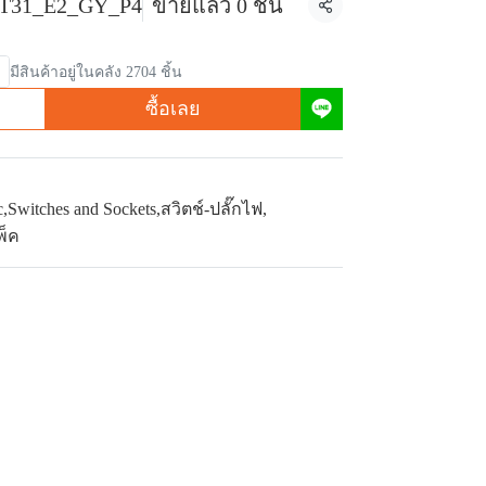
T31_E2_GY_P4
ขายแล้ว 0 ชิ้น
แชร์
มีสินค้าอยู่ในคลัง 2704 ชิ้น
ซื้อเลย
c
,
Switches and Sockets
,
สวิตช์-ปลั๊กไฟ
,
พ็ค