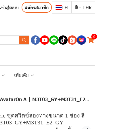
TH
฿
-
THB
เข้าสู่ระบบ
สมัครสมาชิก
0
R
เพิ่มเติม
ุ่น AvatarOn A | M3T03_GY+M3T31_E2_GY
tric ชุดสวิตช์สองทางขนาด 1 ช่อง สี
 | M3T03_GY+M3T31_E2_GY