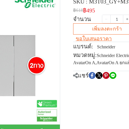
SKU : M3T03_GY+M3
฿495
฿618
จำนวน
เพิ่มลงตะกร้า
ขอใบเสนอราคา
แบรนด์:
Schneider
หมวดหมู่:
Schneider Electri
AvatarOn A
,
AvatarOn A ยกแ
แชร์