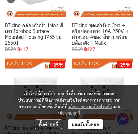
BTicino กล่องกันน้ำ 1ช่อง สี
BTicino ชุดเต้ารับคู่ 3ขา +
เทา Idrobox Surface
สวิตซ์สองทาง 16A 250V +
Mounted Housing IP55 รุ่น
ฝาครอบ 4ช่อง สีขาว พร้อม
25501
บล็อกฝัง | Matix
฿579
฿417
฿569
฿427
-25%
-25%
เว็บไซต์นี้มีการใช้งานคุกกี้ เพื่อเพิ่มประสิทธิภาพและ
ประสบการณ์ที่ดีในการใช้งานเว็บไซต์ของท่าน ท่านสามารถ
อ่านรายละเอียดเพิ่มเติมได้ที่
นโยบายความเป็นส่วนตัว
และ
นโยบายคุกกี้
ตั้งค่าคุกกี้
ยอมรับทั้งหมด
BTicino ชุดเต้ารับคู่ 3ขา +
BTicino ชุดเต้ารับคู่
สวิตซ์ทางเดียว 16A 250V +
3ขา+สวิตซ์ทางเดียว 16A