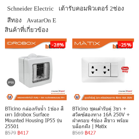
Schneider Electric
เต้ารับคอมพิวเตอร์ 2ช่อง
สีทอง
AvatarOn E
สินค้าที่เกี่ยวข้อง
-28%
-25%
BTicino กล่องกันน้ำ 1ช่อง สี
BTicino ชุดเต้ารับคู่ 3ขา +
เทา Idrobox Surface
สวิตซ์สองทาง 16A 250V +
Mounted Housing IP55 รุ่น
ฝาครอบ 4ช่อง สีขาว พร้อม
25501
บล็อกฝัง | Matix
฿579
฿417
฿569
฿427