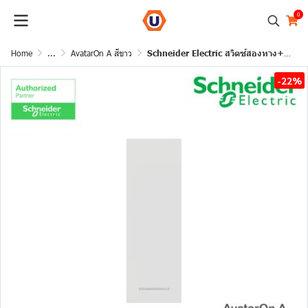
0
Home
...
AvatarOn A สีขาว
Schneider Electric สวิตซ์สองทาง+พรายน้ำ สีขาว 2 Way switch, White รุ่น AvatarOn A I M3T31_2_WE
-22%