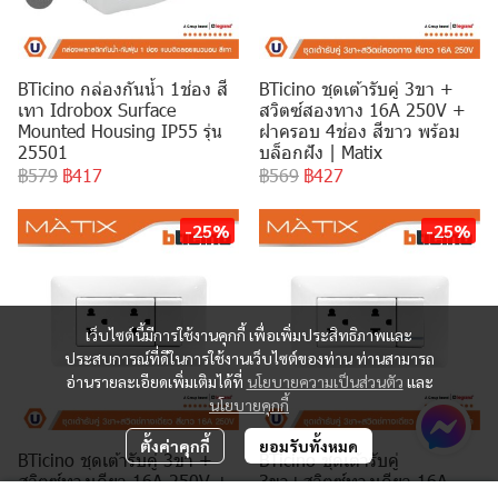
BTicino กล่องกันน้ำ 1ช่อง สี
BTicino ชุดเต้ารับคู่ 3ขา +
เทา Idrobox Surface
สวิตซ์สองทาง 16A 250V +
Mounted Housing IP55 รุ่น
ฝาครอบ 4ช่อง สีขาว พร้อม
25501
บล็อกฝัง | Matix
฿579
฿417
฿569
฿427
-25%
-25%
เว็บไซต์นี้มีการใช้งานคุกกี้ เพื่อเพิ่มประสิทธิภาพและ
ประสบการณ์ที่ดีในการใช้งานเว็บไซต์ของท่าน ท่านสามารถ
อ่านรายละเอียดเพิ่มเติมได้ที่
นโยบายความเป็นส่วนตัว
และ
นโยบายคุกกี้
ตั้งค่าคุกกี้
ยอมรับทั้งหมด
BTicino ชุดเต้ารับคู่ 3ขา +
BTicino ชุดเต้ารับคู่
สวิตซ์ทางเดียว 16A 250V +
3ขา+สวิตซ์ทางเดียว 16A