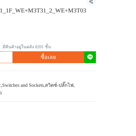
แชร์
1_1F_WE+M3T31_2_WE+M3T03
มีสินค้าอยู่ในคลัง 8201 ชิ้น
ซื้อเลย
c
,
Switches and Sockets
,
สวิตช์-ปลั๊กไฟ
,
ว