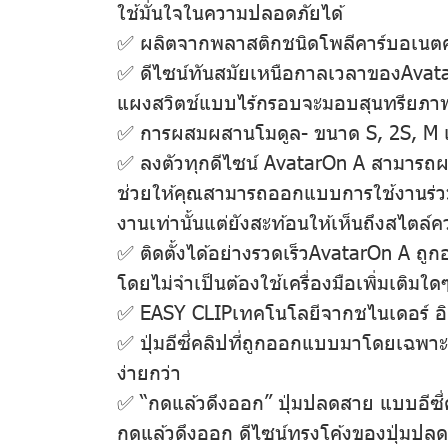
ใช้มั่นใจในความปลอดภัยได้
✅ ผลิตจากพลาสติกชนิดโพลีคาร์บอเนต
✅ ดีไซน์ทันสมัยเหนือกาลเวลาของAvatar
แผงสวิตช์แบบไร้กรอบจะมอบสุนทรียภาพร
✅ การผสมผสานโมดูล- ขนาด S, 2S, M 
✅ ลงตัวทุกดีไซน์ AvatarOn A สามารถ
ช่วยให้คุณสามารถออกแบบการใช้งานร่วมกั
งานเท่านั้นแต่ยังสะท้อนให้เห็นถึงสไตล
✅ ติดตั้งได้อย่างรวดเร็วAvatarOn A ถู
โดยไม่จําเป็นต้องใช้เครื่องมือเพิ่มเติม
✅ EASY CLIPเทคโนโลยีจากชไนเดอร์ อิเล็
✅ ปุ่มอีซี่คลิปที่ถูกออกแบบมาโดยเฉพาะ
ง่ายกว่า
✅ “กดแล้วดึงออก” ปุ่มปลดสาย แบบอีซี
กดแล้วดึงออก ดีไซน์ทรงโค้งของปุ่มปลดส