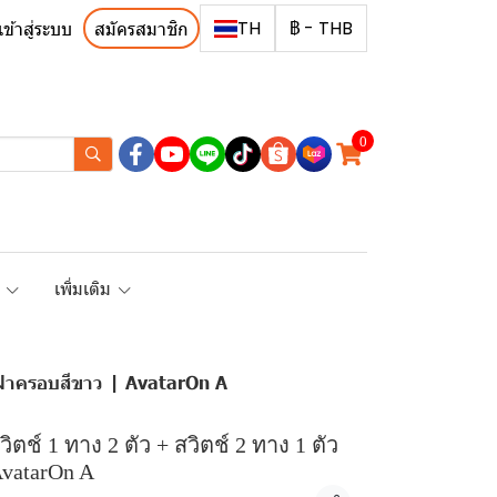
TH
฿
-
THB
เข้าสู่ระบบ
สมัครสมาชิก
0
R
เพิ่มเติม
อมฝาครอบสีขาว | AvatarOn A
วิตช์ 1 ทาง 2 ตัว + สวิตช์ 2 ทาง 1 ตัว
vatarOn A