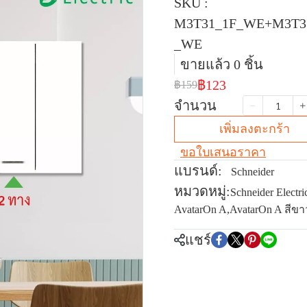
SKU :
M3T31_1F_WE+M3T3
_WE
ขายแล้ว 0 ชิ้น
฿123
฿159
จำนวน
เพิ่มลงตะกร้า
ขอใบเสนอราคา
แบรนด์:
Schneider
หมวดหมู่:
Schneider Electri
AvatarOn A
,
AvatarOn A สีขา
แชร์