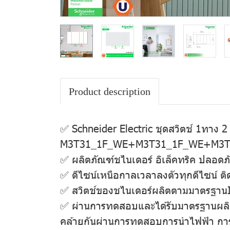
Product description
✅ Schneider Electric ชุดสวิตช์ 1ทาง 2
M3T31_1F_WE+M3T31_1F_WE+M3T31_2
✅ ผลิตภัณฑ์ชไนเดอร์ อิเล็คทริค ปลอด
✅ ดีไซน์เหนือกาลเวลาลงตัวทุกดีไซน์ ติดต
✅ สวิตช์ของชไนเดอร์ผลิตตามมาตรฐาน
✅ ผ่านการทดสอบและได้รับมาตรฐานผลิตภัณ
คล้ายกันผ่านการทดสอบการนําไฟฟ้า ก