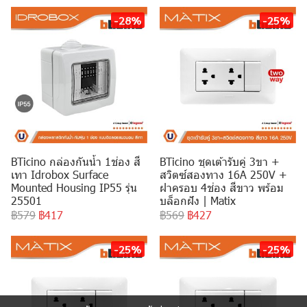
-28%
-25%
BTicino กล่องกันน้ำ 1ช่อง สี
BTicino ชุดเต้ารับคู่ 3ขา +
เทา Idrobox Surface
สวิตซ์สองทาง 16A 250V +
Mounted Housing IP55 รุ่น
ฝาครอบ 4ช่อง สีขาว พร้อม
25501
บล็อกฝัง | Matix
฿579
฿417
฿569
฿427
-25%
-25%